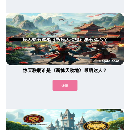
惊天联萌谁是《新惊天动地》最萌达人？
详情