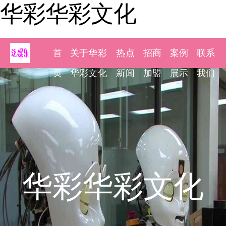
华彩华彩文化
首
关于华彩
热点
招商
案例
联系
页
华彩文化
新闻
加盟
展示
我们
华彩华彩文化