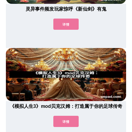
灵异事件频发玩家惊呼《新仙剑》有鬼
详情
《模拟人生3》mod贝克汉姆：打造属于你的足球传奇
详情