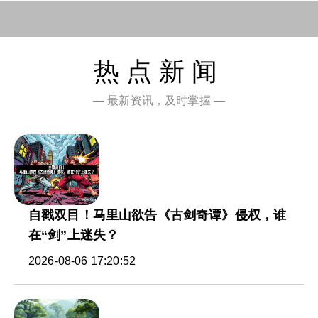
热点新闻
— 最新资讯，及时掌握 —
自戳双目！马里山欲告《古剑奇谭》侵权，谁
在“剑”上迷失？
2026-08-06 17:20:52