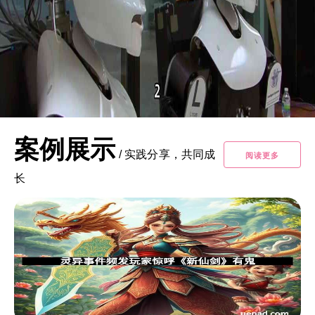
案例展示
/
实践分享，共同成
阅读更多
长