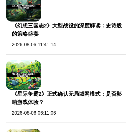
《幻想三国志2》大型战役的深度解读：史诗般
的策略盛宴
2026-08-06 11:41:14
《星际争霸2》正式确认无局域网模式：是否影
响游戏体验？
2026-08-06 06:11:06